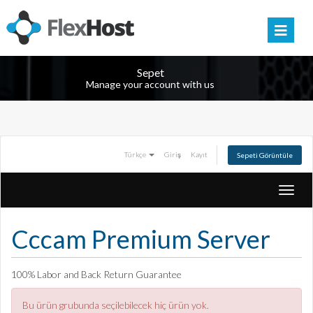
Sepet
Manage your account with us
Türkçe
Giriş
Kayıt
Sepeti Görüntüle
Toggl
navig
Cccam Premium Server
100% Labor and Back Return Guarantee
Bu ürün grubunda seçilebilecek hiç ürün yok.