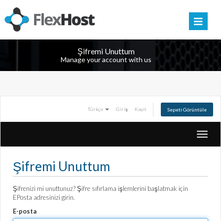
Şifremi Unuttum
Manage your account with us
Türkçe
Giriş
Kayıt
Sepeti Görüntüle
Toggl
navig
Şifremi Unuttum
Şifrenizi mi unuttunuz? Şifre sıfırlama işlemlerini başlatmak için
EPosta adresinizi girin.
E-posta