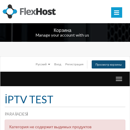
Корзина
Manage your account with us
Русский
Вход
Регистрация
Просмотр корзины
Toggl
navig
İPTV TEST
PARA İADESİ
Категория не содержит выдимых продуктов